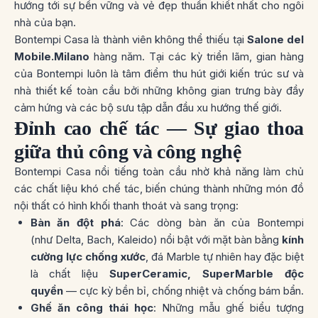
hướng tới sự bền vững và vẻ đẹp thuần khiết nhất cho ngôi
nhà của bạn.
Bontempi Casa là thành viên không thể thiếu tại
Salone del
Mobile.Milano
hàng năm. Tại các kỳ triển lãm, gian hàng
của Bontempi luôn là tâm điểm thu hút giới kiến trúc sư và
nhà thiết kế toàn cầu bởi những không gian trưng bày đầy
cảm hứng và các bộ sưu tập dẫn đầu xu hướng thế giới.
Đỉnh cao chế tác — Sự giao thoa
giữa thủ công và công nghệ
Bontempi Casa nổi tiếng toàn cầu nhờ khả năng làm chủ
các chất liệu khó chế tác, biến chúng thành những món đồ
nội thất có hình khối thanh thoát và sang trọng:
Bàn ăn đột phá
: Các dòng bàn ăn của Bontempi
(như
Delta, Bach, Kaleido
) nổi bật với mặt bàn bằng
kính
cường lực chống xước
, đá Marble tự nhiên hay đặc biệt
là chất liệu
SuperCeramic, SuperMarble độc
quyền
— cực kỳ bền bỉ, chống nhiệt và chống bám bẩn.
Ghế ăn công thái học
: Những mẫu ghế biểu tượng