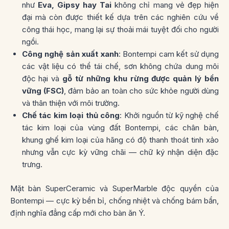
như
Eva, Gipsy hay Tai
không chỉ mang vẻ đẹp hiện
đại mà còn được thiết kế dựa trên các nghiên cứu về
công thái học, mang lại sự thoải mái tuyệt đối cho người
ngồi.
Công nghệ sản xuất xanh
: Bontempi cam kết sử dụng
các vật liệu có thể tái chế, sơn không chứa dung môi
độc hại và
gỗ từ những khu rừng được quản lý bền
vững (FSC)
, đảm bảo an toàn cho sức khỏe người dùng
và thân thiện với môi trường.
Chế tác kim loại thủ công
: Khởi nguồn từ kỹ nghệ chế
tác kim loại của vùng đất Bontempi, các chân bàn,
khung ghế kim loại của hãng có độ thanh thoát tinh xảo
nhưng vẫn cực kỳ vững chãi — chữ ký nhận diện đặc
trưng.
Mặt bàn SuperCeramic và SuperMarble độc quyền của
Bontempi — cực kỳ bền bỉ, chống nhiệt và chống bám bẩn,
định nghĩa đẳng cấp mới cho bàn ăn Ý.