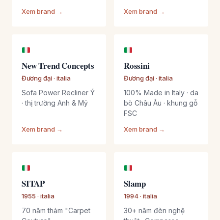
Xem brand →
Xem brand →
New Trend Concepts
Rossini
Đương đại · italia
Đương đại · italia
Sofa Power Recliner Ý
100% Made in Italy · da
· thị trường Anh & Mỹ
bò Châu Âu · khung gỗ
FSC
Xem brand →
Xem brand →
SITAP
Slamp
1955 · italia
1994 · italia
70 năm thảm "Carpet
30+ năm đèn nghệ