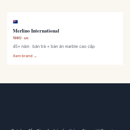
Merlino International
1980 · uc
45+ năm · bàn trà + bàn ăn marble cao cấp
Xem brand →
Khám phá ngay 426 sản phẩm
từ 22 thương hiệu