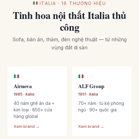
ITALIA · 16 THƯƠNG HIỆU
Tinh hoa nội thất Italia thủ
công
Sofa, bàn ăn, thảm, đèn nghệ thuật — từ những
vùng đất di sản
Airnova
ALF Group
1985 · italia
1951 · italia
40 năm ghế ăn da +
70+ năm · tủ kệ phòng
kim loại · 850+ cửa
ngủ · 90+ quốc gia
hàng global
Xem brand →
Xem brand →