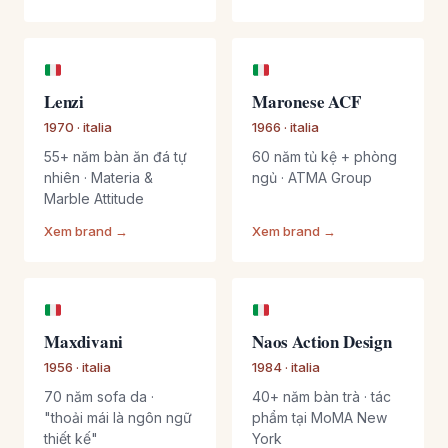
Lenzi
Maronese ACF
1970 · italia
1966 · italia
55+ năm bàn ăn đá tự
60 năm tủ kệ + phòng
nhiên · Materia &
ngủ · ATMA Group
Marble Attitude
Xem brand →
Xem brand →
Maxdivani
Naos Action Design
1956 · italia
1984 · italia
70 năm sofa da ·
40+ năm bàn trà · tác
"thoải mái là ngôn ngữ
phẩm tại MoMA New
thiết kế"
York