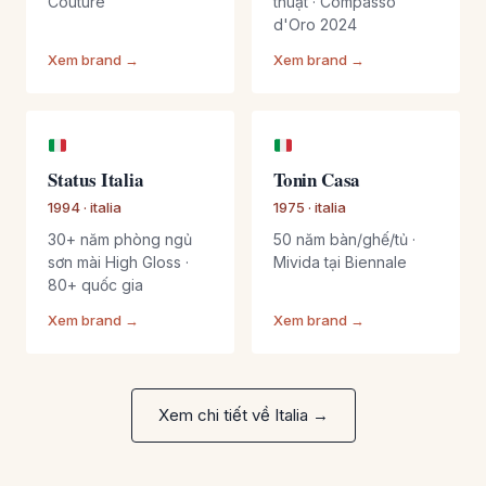
Couture"
thuật · Compasso
d'Oro 2024
Xem brand →
Xem brand →
Status Italia
Tonin Casa
1994 · italia
1975 · italia
30+ năm phòng ngủ
50 năm bàn/ghế/tủ ·
sơn mài High Gloss ·
Mivida tại Biennale
80+ quốc gia
Xem brand →
Xem brand →
Xem chi tiết về Italia →