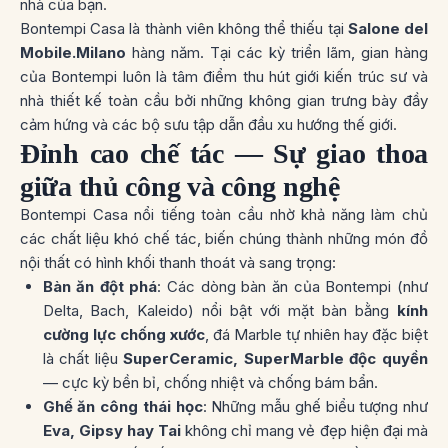
nhà của bạn.
Bontempi Casa là thành viên không thể thiếu tại
Salone del
Mobile.Milano
hàng năm. Tại các kỳ triển lãm, gian hàng
của Bontempi luôn là tâm điểm thu hút giới kiến trúc sư và
nhà thiết kế toàn cầu bởi những không gian trưng bày đầy
cảm hứng và các bộ sưu tập dẫn đầu xu hướng thế giới.
Đỉnh cao chế tác — Sự giao thoa
giữa thủ công và công nghệ
Bontempi Casa nổi tiếng toàn cầu nhờ khả năng làm chủ
các chất liệu khó chế tác, biến chúng thành những món đồ
nội thất có hình khối thanh thoát và sang trọng:
Bàn ăn đột phá
: Các dòng bàn ăn của Bontempi (như
Delta, Bach, Kaleido
) nổi bật với mặt bàn bằng
kính
cường lực chống xước
, đá Marble tự nhiên hay đặc biệt
là chất liệu
SuperCeramic, SuperMarble độc quyền
— cực kỳ bền bỉ, chống nhiệt và chống bám bẩn.
Ghế ăn công thái học
: Những mẫu ghế biểu tượng như
Eva, Gipsy hay Tai
không chỉ mang vẻ đẹp hiện đại mà