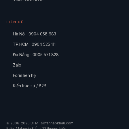
LIÊN HỆ
Hà Nội · 0904 058 683
TP.HCM · 0904 525 111
Đà Nẵng · 0905 571 828
Zalo
Form liên hệ
Kiến trúc sư / B2B
© 2008–2026 BTM · sofanhapkhau.com
Italia, Malaysia & Úc · 22 thương hiệu