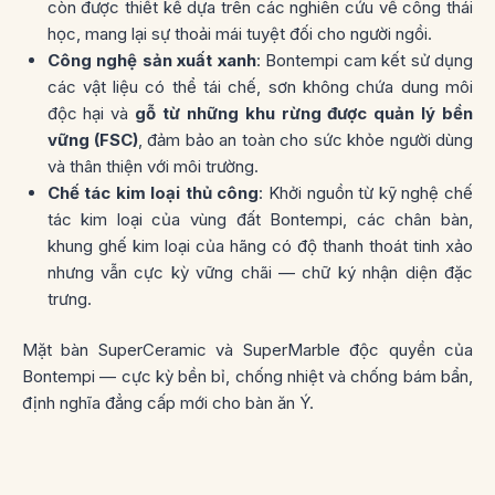
còn được thiết kế dựa trên các nghiên cứu về công thái
học, mang lại sự thoải mái tuyệt đối cho người ngồi.
Công nghệ sản xuất xanh
: Bontempi cam kết sử dụng
các vật liệu có thể tái chế, sơn không chứa dung môi
độc hại và
gỗ từ những khu rừng được quản lý bền
vững (FSC)
, đảm bảo an toàn cho sức khỏe người dùng
và thân thiện với môi trường.
Chế tác kim loại thủ công
: Khởi nguồn từ kỹ nghệ chế
tác kim loại của vùng đất Bontempi, các chân bàn,
khung ghế kim loại của hãng có độ thanh thoát tinh xảo
nhưng vẫn cực kỳ vững chãi — chữ ký nhận diện đặc
trưng.
Mặt bàn SuperCeramic và SuperMarble độc quyền của
Bontempi — cực kỳ bền bỉ, chống nhiệt và chống bám bẩn,
định nghĩa đẳng cấp mới cho bàn ăn Ý.