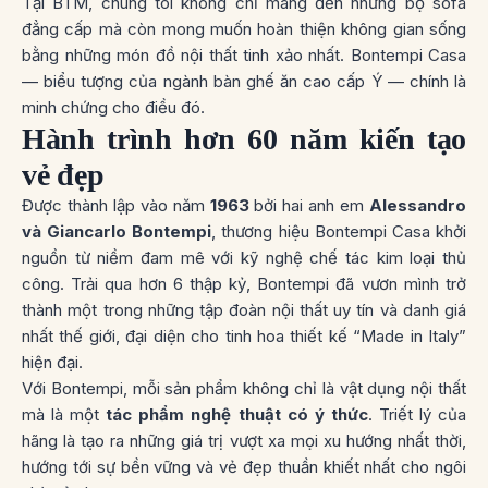
Tại BTM, chúng tôi không chỉ mang đến những bộ sofa
đẳng cấp mà còn mong muốn hoàn thiện không gian sống
bằng những món đồ nội thất tinh xảo nhất. Bontempi Casa
— biểu tượng của ngành bàn ghế ăn cao cấp Ý — chính là
minh chứng cho điều đó.
Hành trình hơn 60 năm kiến tạo
vẻ đẹp
Được thành lập vào năm
1963
bởi hai anh em
Alessandro
và Giancarlo Bontempi
, thương hiệu Bontempi Casa khởi
nguồn từ niềm đam mê với
kỹ nghệ chế tác kim loại thủ
công
. Trải qua hơn 6 thập kỷ, Bontempi đã vươn mình trở
thành một trong những tập đoàn nội thất uy tín và danh giá
nhất thế giới, đại diện cho tinh hoa thiết kế “Made in Italy”
hiện đại.
Với Bontempi, mỗi sản phẩm không chỉ là vật dụng nội thất
mà là một
tác phẩm nghệ thuật có ý thức
. Triết lý của
hãng là tạo ra những giá trị vượt xa mọi xu hướng nhất thời,
hướng tới sự bền vững và vẻ đẹp thuần khiết nhất cho ngôi