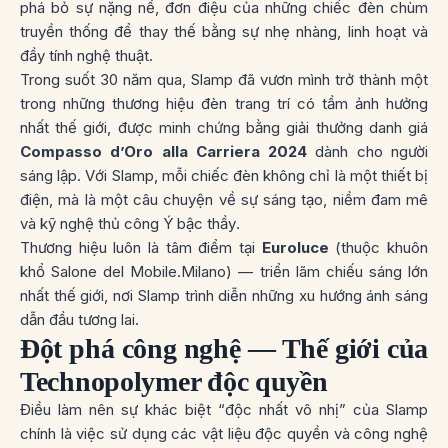
phá bỏ sự nặng nề, đơn điệu của những chiếc đèn chùm
truyền thống
để thay thế bằng sự nhẹ nhàng, linh hoạt và
đầy tính nghệ thuật.
Trong suốt 30 năm qua, Slamp đã vươn mình trở thành một
trong những thương hiệu đèn trang trí có tầm ảnh hưởng
nhất thế giới, được minh chứng bằng giải thưởng danh giá
Compasso d’Oro alla Carriera 2024
dành cho người
sáng lập. Với Slamp, mỗi chiếc đèn không chỉ là một thiết bị
điện, mà là một
câu chuyện về sự sáng tạo, niềm đam mê
và kỹ nghệ thủ công Ý bậc thầy
.
Thương hiệu luôn là tâm điểm tại
Euroluce
(thuộc khuôn
khổ Salone del Mobile.Milano) — triển lãm chiếu sáng lớn
nhất thế giới, nơi Slamp trình diễn những xu hướng ánh sáng
dẫn đầu tương lai.
Đột phá công nghệ — Thế giới của
Technopolymer độc quyền
Điều làm nên sự khác biệt “độc nhất vô nhị” của Slamp
chính là việc sử dụng các vật liệu độc quyền và công nghệ