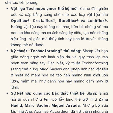
chế tác tiên phong:
Vật liệu Technopolymer thế hệ mới
: Slamp đã nghiên
cứu và cấp bằng sáng chế cho các loại vật liệu như
Opalflex®, Cristalflex®, Steelflex® và Lentiflex®
.
Những vật liệu này không chỉ nhẹ, bền bỉ, chống vỡ mà
còn có khả năng tán xạ ánh sáng kỳ diệu, tạo nên những
hiệu ứng thị giác mà thủy tinh hay pha lê truyền thống
không thể có được.
Kỹ thuật “Technoforming” thủ công
: Slamp kết hợp
giữa công nghệ cắt lạnh hiện đại và quy trình lắp ráp
hoàn toàn bằng tay. Đặc biệt, kỹ thuật
Technoforming
(sáng chế cùng Marc Sadler)
cho phép uốn nắn vật liệu
ở nhiệt độ mềm hóa để tạo nên những hình khối uốn
lượn, mềm mại như cánh hoa hay những đám mây lơ
lửng.
Sự kết hợp cùng các bậc thầy thiết kế
: Slamp là nơi
hội tụ của những tên tuổi lẫy lừng thế giới như
Zaha
Hadid, Marc Sadler, Miguel Arruda
. Những bộ sưu
tập như
Aria, Avia hay Accordéon
đã trở thành những di