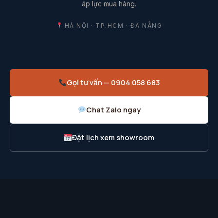
áp lực mua hàng.
HÀ NỘI · TP.HCM · ĐÀ NẴNG
Gọi tư vấn — 0904 058 683
Chat Zalo ngay
Đặt lịch xem showroom