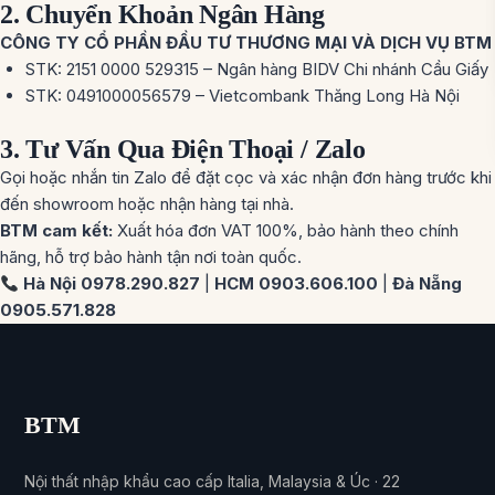
2. Chuyển Khoản Ngân Hàng
CÔNG TY CỔ PHẦN ĐẦU TƯ THƯƠNG MẠI VÀ DỊCH VỤ BTM
STK: 2151 0000 529315 – Ngân hàng BIDV Chi nhánh Cầu Giấy
STK: 0491000056579 – Vietcombank Thăng Long Hà Nội
3. Tư Vấn Qua Điện Thoại / Zalo
Gọi hoặc nhắn tin Zalo để đặt cọc và xác nhận đơn hàng trước khi
đến showroom hoặc nhận hàng tại nhà.
BTM cam kết:
Xuất hóa đơn VAT 100%, bảo hành theo chính
hãng, hỗ trợ bảo hành tận nơi toàn quốc.
Hà Nội 0978.290.827
|
HCM 0903.606.100
|
Đà Nẵng
0905.571.828
BTM
Nội thất nhập khẩu cao cấp Italia, Malaysia & Úc · 22