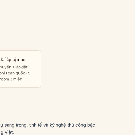
& lắp tận nơi
huyển + lắp đặt
phí toàn quốc · 5
room 3 miền
 sự sang trọng, tinh tế và kỹ nghệ thủ công bậc
g Việt.