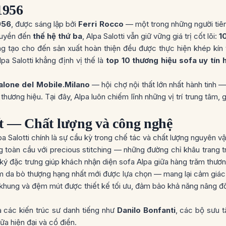
1956
956
, được sáng lập bởi
Ferri Rocco
— một trong những người tiên
truyền đến
thế hệ thứ ba
, Alpa Salotti vẫn giữ vững giá trị cốt lõi:
1
sáng tạo cho đến sản xuất hoàn thiện đều được thực hiện
khép kín
lpa Salotti khẳng định vị thế là
top 10 thương hiệu sofa uy tín 
alone del Mobile.Milano
— hội chợ nội thất lớn nhất hành tinh —
ương hiệu. Tại đây, Alpa luôn chiếm lĩnh những vị trí trung tâm, g
iết — Chất lượng và công nghệ
 Salotti chính là sự cầu kỳ trong chế tác và chất lượng nguyên vậ
ng toàn cầu với
precious stitching
— những đường chỉ khâu trang tr
ký đặc trưng giúp khách nhận diện sofa Alpa giữa hàng trăm thươn
m da bò thượng hạng nhất mới được lựa chọn — mang lại cảm giác 
 khung và đệm mút được thiết kế tối ưu, đảm bảo khả năng nâng đ
a các kiến trúc sư danh tiếng như
Danilo Bonfanti
, các bộ sưu 
ữa hiện đại và cổ điển.