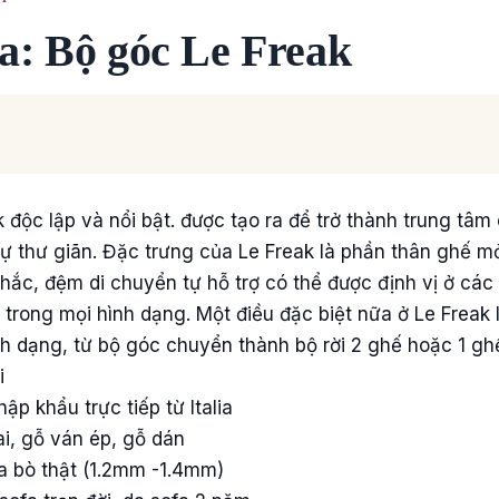
ia: Bộ góc Le Freak
độc lập và nổi bật. được tạo ra để trở thành trung tâm 
ự thư giãn. Đặc trưng của Le Freak là phần thân ghế 
khắc, đệm di chuyển tự hỗ trợ có thể được định vị ở c
trong mọi hình dạng. Một điều đặc biệt nữa ở Le Freak l
ình dạng, từ bộ góc chuyển thành bộ rời 2 ghế hoặc 1 gh
i
p khẩu trực tiếp từ Italia
ai, gỗ ván ép, gỗ dán
a bò thật (1.2mm -1.4mm)