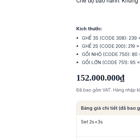
Chế độ bảo hành: Khung s
Kích thước:
GHẾ 3S (CODE 308): 239 x
GHẾ 2S (CODE 200): 219 x
GỐI NHỎ (CODE 750): 80 
GỐI LỚN (CODE 751): 95 x
152.000.000₫
Đã bao gồm VAT. Hàng nhập kh
Bảng giá chi tiết (đã bao
Set 2s+3s