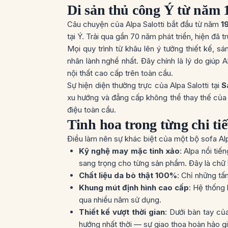
Di sản thủ công Ý từ năm 
Câu chuyện của Alpa Salotti bắt đầu từ năm
1
tại Ý. Trải qua gần 70 năm phát triển, hiện đã 
Mọi quy trình từ khâu lên ý tưởng thiết kế, 
nhân lành nghề nhất. Đây chính là lý do giúp A
nội thất cao cấp trên toàn cầu.
Sự hiện diện thường trực của Alpa Salotti tại
S
xu hướng và đẳng cấp không thể thay thế của th
điệu toàn cầu.
Tinh hoa trong từng chi t
Điều làm nên sự khác biệt của một bộ sofa Alpa
Kỹ nghệ may mặc tinh xảo
: Alpa nổi tiế
sang trọng cho từng sản phẩm. Đây là chữ 
Chất liệu da bò thật 100%
: Chỉ những tấ
Khung mút định hình cao cấp
: Hệ thống
qua nhiều năm sử dụng.
Thiết kế vượt thời gian
: Dưới bàn tay củ
hướng nhất thời — sự giao thoa hoàn hảo gi