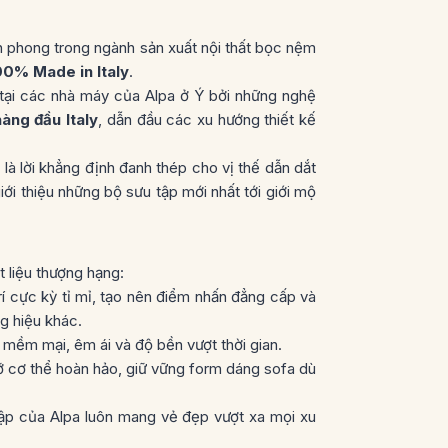
 phong trong ngành sản xuất nội thất bọc nệm
00% Made in Italy
.
 tại các nhà máy của Alpa ở Ý
bởi những nghệ
hàng đầu Italy
, dẫn đầu các xu hướng thiết kế
 là lời khẳng định đanh thép cho vị thế dẫn dắt
iới thiệu những bộ sưu tập mới nhất tới giới mộ
t liệu thượng hạng:
í cực kỳ tỉ mỉ, tạo nên điểm nhấn đẳng cấp và
g hiệu khác.
mềm mại, êm ái và độ bền vượt thời gian.
ỡ cơ thể hoàn hảo, giữ vững form dáng sofa dù
tập của Alpa luôn mang vẻ đẹp vượt xa mọi xu