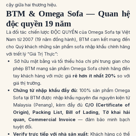
cậy giữa hai thương hiệu.
BTM & Omega Sofa — Quan hệ
độc quyền 19 năm
Là đối tác chiến lược ĐỘC QUYỀN của Omega Sofa tại Việt
Nam từ 2007 (19 năm đồng hành), BTM cam kết mang đến
cho Quý khách những sản phẩm sofa nhập khẩu chính hãng
với triết lý “Giá Trị Thực”:
Sở hữu mặt bằng và tối thiểu hóa chi phí trung gian cho
phép BTM mang sản phẩm Omega Sofa chính hãng đến
tay khách hàng với mức giá
rẻ hơn ít nhất 20%
so với
giá thị trường.
Chứng từ nhập khẩu đầy đủ
: 100% sản phẩm Omega
Sofa tại BTM được nhập khẩu nguyên đai nguyên kiện từ
Malaysia (Penang), kèm đầy đủ
C/O (Certificate of
Origin), Packing List, Bill of Lading, Tờ khai hải
quan, Commercial Invoice
— đảm bảo minh bạch
tuyệt đối.
Verify trực tiếp với nhà sản xuất
: Khách hàng có thể