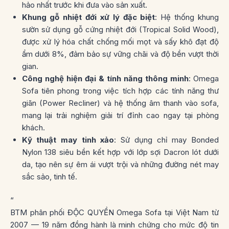
hảo nhất trước khi đưa vào sản xuất.
Khung gỗ nhiệt đới xử lý đặc biệt
: Hệ thống khung
sườn sử dụng
gỗ cứng nhiệt đới (Tropical Solid Wood)
,
được xử lý hóa chất chống mối mọt và sấy khô đạt độ
ẩm dưới 8%, đảm bảo sự vững chãi và độ bền vượt thời
gian.
Công nghệ hiện đại & tính năng thông minh
: Omega
Sofa tiên phong trong việc tích hợp các tính năng
thư
giãn (Power Recliner)
và
hệ thống âm thanh
vào sofa,
mang lại trải nghiệm giải trí đỉnh cao ngay tại phòng
khách.
Kỹ thuật may tinh xảo
: Sử dụng
chỉ may Bonded
Nylon 138
siêu bền kết hợp với lớp
sợi Dacron lót dưới
da
, tạo nên sự êm ái vượt trội và những đường nét may
sắc sảo, tinh tế.
“
BTM phân phối ĐỘC QUYỀN Omega Sofa tại Việt Nam từ
2007 — 19 năm đồng hành là minh chứng cho mức độ tin