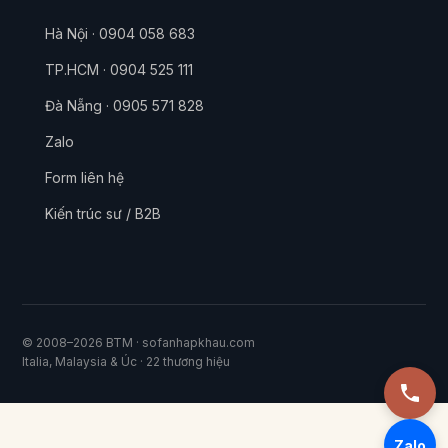
Hà Nội · 0904 058 683
TP.HCM · 0904 525 111
Đà Nẵng · 0905 571 828
Zalo
Form liên hệ
Kiến trúc sư / B2B
© 2008–2026 BTM · sofanhapkhau.com
Italia, Malaysia & Úc · 22 thương hiệu
Zalo