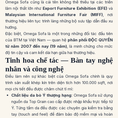
Omega Sofa cũng là cái tên không thể thiếu tại các triển
lãm nội thất lớn như
Export Furniture Exhibition (EFE)
và
Malaysian International Furniture Fair (MIFF)
, nơi
thương hiệu liên tục trình làng những bộ sưu tập dẫn đầu xu
hướng.
Đặc biệt, Omega Sofa là một trong những đối tác đầu tiên
của BTM tại Việt Nam — quan hệ
phân phối ĐỘC QUYỀN
từ năm 2007 đến nay (19 năm)
, là minh chứng cho mức
độ tin cậy và cam kết dài hạn giữa hai thương hiệu.
Tinh hoa chế tác — Bàn tay nghệ
nhân và công nghệ
Điều làm nên sự khác biệt của Omega Sofa chính là quy
trình sản xuất khép kín trên diện tích hơn 100.000 sqft, nơi
mọi chi tiết đều được chăm chút tỉ mỉ:
Chất liệu da bò Ý thượng hạng
: Omega Sofa sử dụng
nguồn
da Top Grain
cao cấp được nhập khẩu trực tiếp từ
Ý. Từng tấm da đều được các chuyên gia
kiểm tra bằng
tay (touch and feel)
để đảm bảo độ mềm mại và hoàn