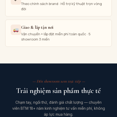
Theo chính sách brand · Hỗ trợ kỹ thuật trọn vòng
đời
Giao & lắp tận nơi
Vận chuyển + lắp đặt miễn phí toàn quốc · 5
showroom 3 miền
— Đến showroom xem trực tiếp —
Trải nghiệm sản phẩm thực tế
Chạm tay, ngồi thử, đánh giá chất lượng — chuyên
viên BTM 18+ năm kinh nghiệm tư vấn miễn phí, không
áp lực mua hàng.