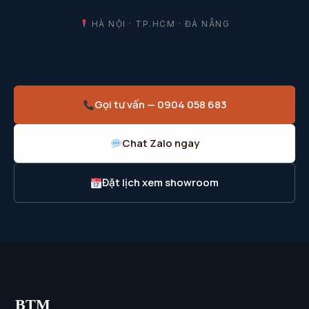
HÀ NỘI · TP.HCM · ĐÀ NẴNG
Gọi tư vấn — 0904 058 683
Chat Zalo ngay
Đặt lịch xem showroom
BTM