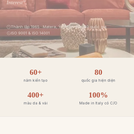
Interest”.
Thành lập 1965 · Matera, Ý
Hiện diện 80 quốc gia
ISO 9001 & ISO 14001
60+
80
năm kiến tạo
quốc gia hiện diện
400+
100%
màu da & vải
Made in Italy có C/O