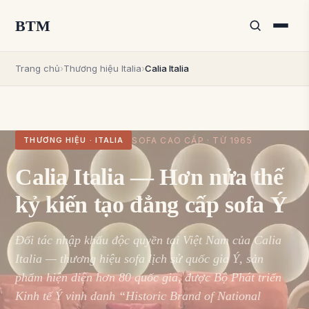
BTM
Trang chủ
›
Thương hiệu Italia
›
Calia Italia
SOFA CAO CẤP · TỪ 1965
THƯƠNG HIỆU · ITALIA
Calia Italia — Hơn nửa thế
kỷ kiến tạo đẳng cấp sofa Ý
Đối tác nhập khẩu độc quyền tại Việt Nam của Calia
Italia — thương hiệu sofa lịch sử quốc gia Ý, sản
phẩm hiện diện hơn 80 quốc gia, được Bộ Phát triển
Kinh tế Ý vinh danh “Historic Brand of National