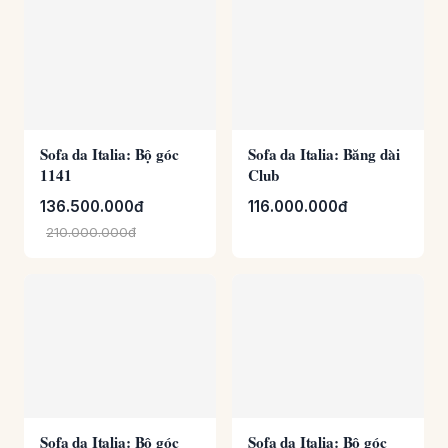
Sofa da Italia: Băng dài
Sofa da Italia: Bộ góc
Club
1141
116.000.000đ
136.500.000đ
210.000.000đ
Sofa da Italia: Bộ góc
Sofa da Italia: Bộ góc
1119 Paride
PRM 961L
115.700.000đ
109.800.000đ
178.000.000đ
183.000.000đ