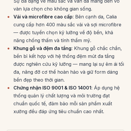
Sự đa dạng về màu sắc và vân da mang đến vô
vàn lựa chọn cho không gian sống.
Vải và microfibre cao cấp
: Bên cạnh da, Calia
cung cấp hơn 400 màu sắc vải và sợi microfibre
— được tuyển chọn kỹ lưỡng về độ bền, khả
năng chống thấm và tính thẩm mỹ.
Khung gỗ và đệm đa tầng
: Khung gỗ chắc chắn,
bền bỉ kết hợp với hệ thống đệm mút đa tầng
được nghiên cứu kỹ lưỡng — mang lại sự êm ái tối
đa, nâng đỡ cơ thể hoàn hảo và giữ form dáng
bền đẹp theo thời gian.
Chứng nhận ISO 9001 & ISO 14001
: Áp dụng hệ
thống quản lý chất lượng và môi trường đạt
chuẩn quốc tế, đảm bảo mỗi sản phẩm xuất
xưởng đều đáp ứng tiêu chuẩn cao nhất.