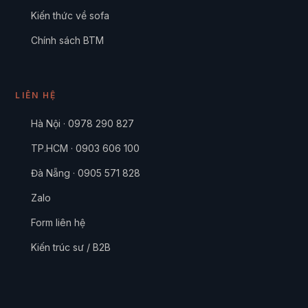
LIÊN HỆ
Hà Nội · 0978 290 827
TP.HCM · 0903 606 100
Đà Nẵng · 0905 571 828
Zalo
Form liên hệ
Kiến trúc sư / B2B
© 2008–2026 BTM · sofanhapkhau.com
Italia, Malaysia & Úc · 22 thương hiệu