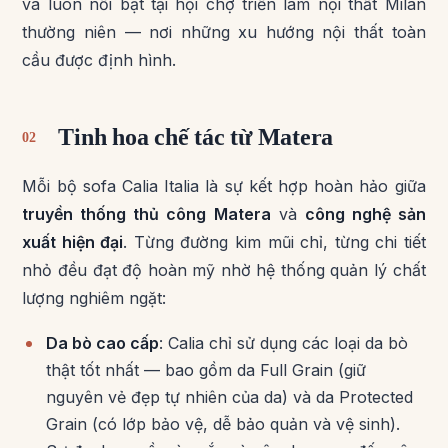
và luôn nổi bật tại hội chợ triển lãm nội thất Milan
thường niên — nơi những xu hướng nội thất toàn
cầu được định hình.
Tinh hoa chế tác từ Matera
02
Mỗi bộ sofa Calia Italia là sự kết hợp hoàn hảo giữa
truyền thống thủ công Matera
và
công nghệ sản
xuất hiện đại
. Từng đường kim mũi chỉ, từng chi tiết
nhỏ đều đạt độ hoàn mỹ nhờ hệ thống quản lý chất
lượng nghiêm ngặt:
Da bò cao cấp
: Calia chỉ sử dụng các loại da bò
thật tốt nhất — bao gồm da Full Grain (giữ
nguyên vẻ đẹp tự nhiên của da) và da Protected
Grain (có lớp bảo vệ, dễ bảo quản và vệ sinh).