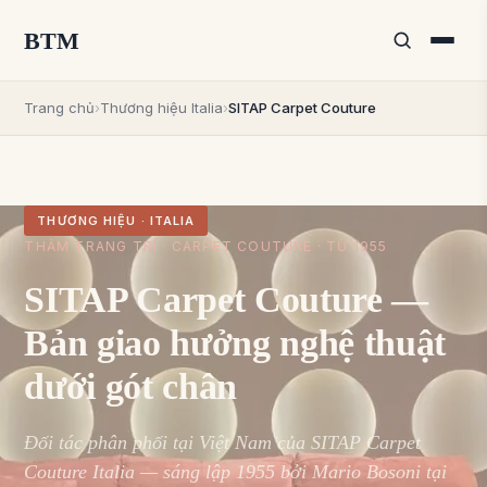
BTM
Trang chủ
›
Thương hiệu Italia
›
SITAP Carpet Couture
THƯƠNG HIỆU · ITALIA
THẢM TRANG TRÍ · CARPET COUTURE · TỪ 1955
SITAP Carpet Couture —
Bản giao hưởng nghệ thuật
dưới gót chân
Đối tác phân phối tại Việt Nam của SITAP Carpet
Couture Italia — sáng lập 1955 bởi Mario Bosoni tại