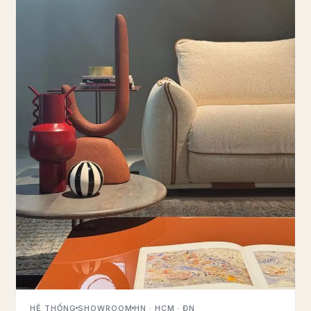
HỆ THỐNG
SHOWROOM
HN · HCM · ĐN