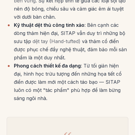
bền vững
. Sự kết hợp tinh tế giữa các loại sợi tạo
nên độ bóng, chiều sâu và cảm giác êm ái tuyệt
vời dưới bàn chân.
Kỹ thuật dệt thủ công tinh xảo
: Bên cạnh các
dòng thảm hiện đại, SITAP vẫn duy trì những bộ
sưu tập
dệt tay (Hand-tufted)
và thảm cổ điển
được phục chế đầy nghệ thuật, đảm bảo mỗi sản
phẩm là một duy nhất.
Phong cách thiết kế đa dạng
: Từ tối giản hiện
đại, hình học trừu tượng đến những họa tiết cổ
điển được làm mới một cách táo bạo — SITAP
luôn có một "tác phẩm" phù hợp để làm bừng
sáng ngôi nhà.