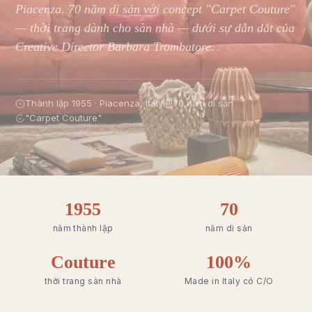
Piacenza. 70 năm di sản với concept "Carpet Couture"
— thời trang dành cho sàn nhà — dưới sự dẫn dắt của
Creative Director Barbara Trombatore.
Thành lập 1955 · Piacenza, Italy
70 năm di sản
"Carpet Couture"
1955
70
năm thành lập
năm di sản
Couture
100%
thời trang sàn nhà
Made in Italy có C/O