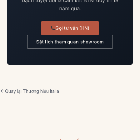
bạch tuyệt đối là cam kết BTM duy trì 18
năm qua.
Gọi tư vấn (HN)
Đặt lịch tham quan showroom
Quay lại Thương hiệu Italia