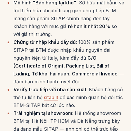
Mô hình "Bán hàng tại kho"
: Sở hữu mặt bằng và
tối thiểu hóa chi phí trung gian cho phép BTM
mang sản phẩm SITAP chính hãng đến tay
khách hàng với mức giá
rẻ hơn ít nhất 20%
so
với giá thị trường.
Chứng từ nhập khẩu đầy đủ
: 100% sản phẩm
SITAP tại BTM được nhập khẩu nguyên đai
nguyên kiện từ Italy, kèm đầy đủ
C/O
(Certificate of Origin), Packing List, Bill of
Lading, Tờ khai hải quan, Commercial Invoice
—
đảm bảo minh bạch tuyệt đối.
Verify trực tiếp với nhà sản xuất
: Khách hàng có
thể tự liên hệ
sitap.it
để xác minh quan hệ đối tác
BTM-SITAP bất cứ lúc nào.
Trải nghiệm tại showroom
: Hệ thống showroom
BTM tại Hà Nội, TP.HCM và Đà Nẵng trưng bày
đa dạng mẫu SITAP — anh chị có thể trực tiếp