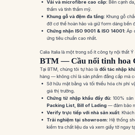
Vải và microfibre cao cấp
: Bên cạnh da
thấm và tính thẩm mỹ.
Khung gỗ và đệm đa tầng
: Khung gỗ chắ
đỡ cơ thể hoàn hảo và giữ form dáng bền đ
Chứng nhận ISO 9001 & ISO 14001
: Áp 
ứng tiêu chuẩn cao nhất.
Calia Italia là một trong số ít công ty nội thấ
BTM — Cầu nối tinh hoa C
Tại BTM, chúng tôi tự hào là
đối tác nhập kh
hàng — không chỉ là sản phẩm đẳng cấp mà cò
Sở hữu mặt bằng và tối thiểu hóa chi phí
giá thị trường.
Chứng từ nhập khẩu đầy đủ
: 100% sản
Packing List, Bill of Lading
— đảm bảo mi
Verify trực tiếp với nhà sản xuất
: Khách
Trải nghiệm tại showroom
: Hệ thống s
kiểm tra chất liệu da và xem giấy tờ ngay tạ