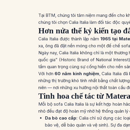
Tại BTM, chúng tôi tâm niệm mang đến cho khá
chúng tôi chọn Calia Italia làm đối tác độc quy
Hơn nửa thế kỷ kiến tạo đ
Calia Italia được thành lập năm
1965 tại Mat
xa, ông đã đặt nền móng cho một đế chế sofa
Ngày nay, Calia Italia không chỉ là một thương
quốc gia” (Historic Brand of National Interest
tầm quan trọng cùng sự cống hiến cho nền sản x
Với hơn
60 năm kinh nghiệm
, Calia Italia 
những thị trường khó tính nhất bằng chất lượng v
niên — nơi những xu hướng nội thất toàn cầu đ
Tinh hoa chế tác từ Mater
Mỗi bộ sofa Calia Italia là sự kết hợp hoàn hả
nhỏ đều đạt độ hoàn mỹ nhờ hệ thống quản lý 
Da bò cao cấp
: Calia chỉ sử dụng các lo
bảo vệ, dễ bảo quản và vệ sinh). Sự đa d