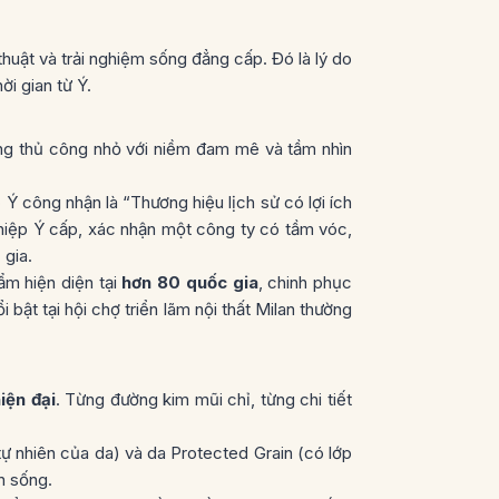
uật và trải nghiệm sống đẳng cấp. Đó là lý do
ời gian từ Ý.
ng thủ công nhỏ với niềm đam mê và tầm nhìn
ế Ý công nhận là
“Thương hiệu lịch sử có lợi ích
hiệp Ý cấp, xác nhận một công ty có tầm vóc,
 gia.
hẩm hiện diện tại
hơn 80 quốc gia
, chinh phục
i bật tại hội chợ triển lãm nội thất Milan thường
iện đại
. Từng đường kim mũi chỉ, từng chi tiết
tự nhiên của da) và da Protected Grain (có lớp
n sống.