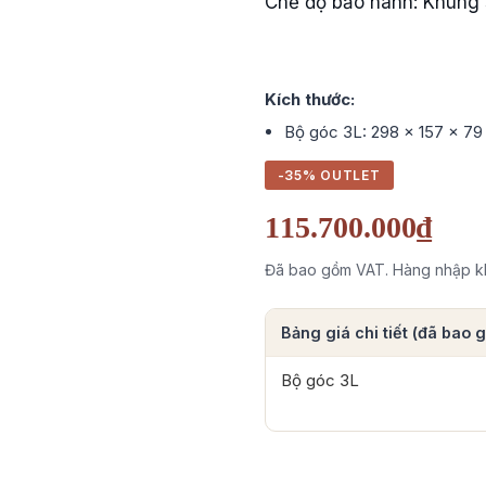
Chế độ bảo hành: Khung s
Kích thước:
Bộ góc 3L: 298 x 157 x 7
-35% OUTLET
115.700.000₫
Đã bao gồm VAT. Hàng nhập kh
Bảng giá chi tiết (đã bao
Bộ góc 3L