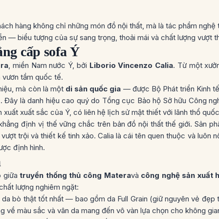
ch hàng không chỉ những món đồ nội thất, mà là tác phẩm nghệ th
ền — biểu tượng của sự sang trọng, thoải mái và chất lượng vượt th
ẳng cấp sofa Ý
era
, miền Nam nước Ý, bởi
Liborio Vincenzo Calia
. Từ một xưở
 vươn tầm quốc tế.
 hiệu, mà còn là một
di sản quốc gia
— được Bộ Phát triển Kinh t
)
. Đây là danh hiệu cao quý do Tổng cục Bảo hộ Sở hữu Công ng
uất xuất sắc của Ý, có liên hệ lịch sử mật thiết với lãnh thổ quốc
đã khẳng định vị thế vững chắc trên bản đồ nội thất thế giới. Sản p
ượt trội và thiết kế tinh xảo. Calia là cái tên quen thuộc và luôn nổ
ược định hình.
a
o giữa
truyền thống thủ công Matera
và
công nghệ sản xuất h
chất lượng nghiêm ngặt:
ại da bò thật tốt nhất — bao gồm da Full Grain (giữ nguyên vẻ đẹp 
ạng về màu sắc và vân da mang đến vô vàn lựa chọn cho không gia