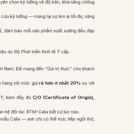
tuyển chọn kỹ lưỡng về độ bền, khả năng chống
cứu kỹ lưỡng — mang lại sự êm ái tối đa, nâng
 tế, đảm bảo mỗi sản phẩm xuất xưởng đều đáp
hiệu do Bộ Phát triển Kinh tế Ý cấp.
Việt Nam. Để mang đến “Giá trị thực” cho khách
h hàng với mức giá
rẻ hơn ít nhất 20%
so với
ừ Ý, kèm đầy đủ
C/O (Certificate of Origin),
n hệ đối tác BTM-Calia bất cứ lúc nào.
u Calia — anh chị có thể trực tiếp ngồi thử,