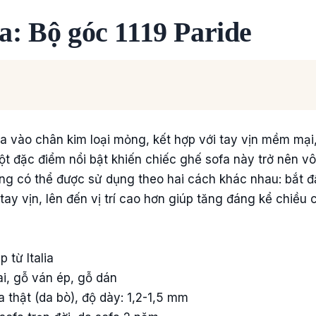
ia: Bộ góc 1119 Paride
a vào chân kim loại mỏng, kết hợp với tay vịn mềm mại,
ột đặc điểm nổi bật khiến chiếc ghế sofa này trở nên vô
g có thể được sử dụng theo hai cách khác nhau: bắt đầu
ay vịn, lên đến vị trí cao hơn giúp tăng đáng kể chiều
 từ Italia
ai, gỗ ván ép, gỗ dán
 thật (da bò), độ dày: 1,2-1,5 mm