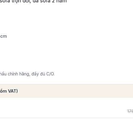
ofa trọn đời, da sofa 2 năm
9 cm
ẩu chính hãng, đầy đủ C/O.
 gồm VAT)
17