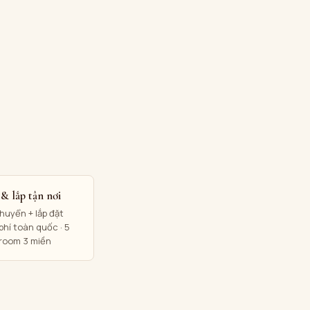
& lắp tận nơi
huyển + lắp đặt
phí toàn quốc · 5
room 3 miền