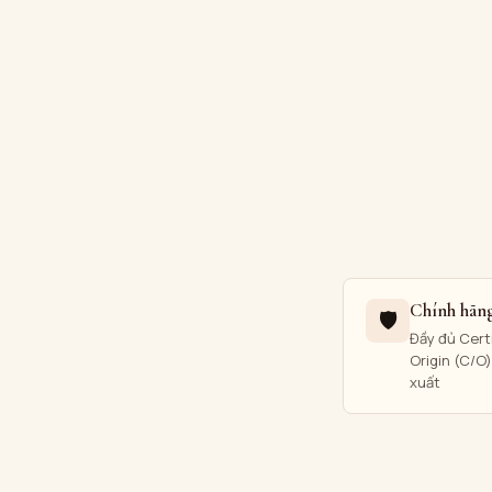
Chính hãn
🛡
Đầy đủ Certi
Origin (C/O
xuất