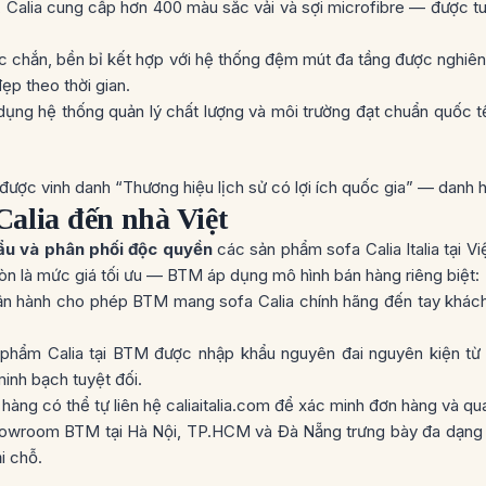
, Calia cung cấp hơn 400 màu sắc vải và sợi microfibre — được 
c chắn, bền bỉ kết hợp với hệ thống đệm mút đa tầng được nghiên 
ẹp theo thời gian.
dụng hệ thống quản lý chất lượng và môi trường đạt chuẩn quốc
t Ý được vinh danh “Thương hiệu lịch sử có lợi ích quốc gia” — danh 
alia đến nhà Việt
ẩu và phân phối độc quyền
các sản phẩm sofa Calia Italia tại 
n là mức giá tối ưu — BTM áp dụng mô hình bán hàng riêng biệt:
 vận hành cho phép BTM mang sofa Calia chính hãng đến tay khác
 phẩm Calia tại BTM được nhập khẩu nguyên đai nguyên kiện t
nh bạch tuyệt đối.
 hàng có thể tự liên hệ
caliaitalia.com
để xác minh đơn hàng và qua
howroom BTM tại Hà Nội, TP.HCM và Đà Nẵng trưng bày đa dạng mẫ
i chỗ.