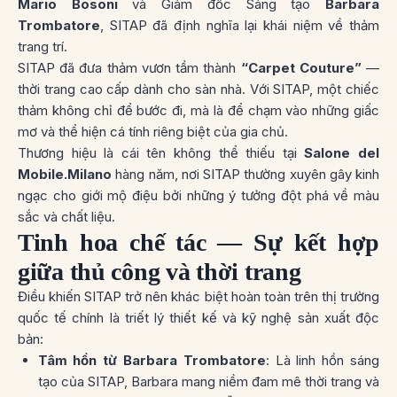
Mario Bosoni
và Giám đốc Sáng tạo
Barbara
Trombatore
, SITAP đã định nghĩa lại khái niệm về thảm
trang trí.
SITAP đã đưa thảm vươn tầm thành
“Carpet Couture”
—
thời trang cao cấp dành cho sàn nhà. Với SITAP, một chiếc
thảm không chỉ để bước đi, mà là để
chạm vào những giấc
mơ
và thể hiện cá tính riêng biệt của gia chủ.
Thương hiệu là cái tên không thể thiếu tại
Salone del
Mobile.Milano
hàng năm, nơi SITAP thường xuyên gây kinh
ngạc cho giới mộ điệu bởi những ý tưởng đột phá về màu
sắc và chất liệu.
Tinh hoa chế tác — Sự kết hợp
giữa thủ công và thời trang
Điều khiến SITAP trở nên khác biệt hoàn toàn trên thị trường
quốc tế chính là triết lý thiết kế và kỹ nghệ sản xuất độc
bản:
Tâm hồn từ Barbara Trombatore
: Là linh hồn sáng
tạo của SITAP, Barbara mang niềm đam mê thời trang và