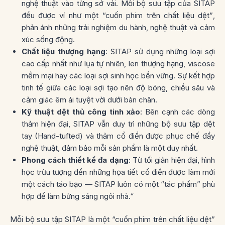
nghệ thuật vào từng sớ vải. Mỗi bộ sưu tập của SITAP
đều được ví như một
“cuốn phim trên chất liệu dệt”
,
phản ánh những trải nghiệm du hành, nghệ thuật và cảm
xúc sống động.
Chất liệu thượng hạng
: SITAP sử dụng những loại sợi
cao cấp nhất như
lụa tự nhiên, len thượng hạng, viscose
mềm mại
hay các loại
sợi sinh học bền vững
. Sự kết hợp
tinh tế giữa các loại sợi tạo nên độ bóng, chiều sâu và
cảm giác êm ái tuyệt vời dưới bàn chân.
Kỹ thuật dệt thủ công tinh xảo
: Bên cạnh các dòng
thảm hiện đại, SITAP vẫn duy trì những bộ sưu tập
dệt
tay (Hand-tufted)
và thảm cổ điển được phục chế đầy
nghệ thuật, đảm bảo mỗi sản phẩm là một duy nhất.
Phong cách thiết kế đa dạng
: Từ tối giản hiện đại, hình
học trừu tượng đến những họa tiết cổ điển được làm mới
một cách táo bạo — SITAP luôn có một “tác phẩm” phù
hợp để làm bừng sáng ngôi nhà.
“
Mỗi bộ sưu tập SITAP là một “cuốn phim trên chất liệu dệt”