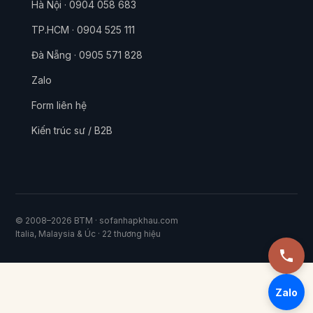
Hà Nội · 0904 058 683
TP.HCM · 0904 525 111
Đà Nẵng · 0905 571 828
Zalo
Form liên hệ
Kiến trúc sư / B2B
© 2008–2026 BTM · sofanhapkhau.com
Italia, Malaysia & Úc · 22 thương hiệu
Zalo