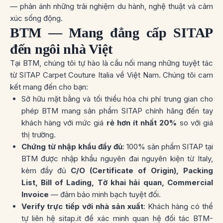
— phản ánh những trải nghiệm du hành, nghệ thuật và cảm
xúc sống động.
BTM — Mang đẳng cấp SITAP
đến ngôi nhà Việt
Tại BTM, chúng tôi tự hào là cầu nối mang những tuyệt tác
từ SITAP Carpet Couture Italia về Việt Nam. Chúng tôi cam
kết mang đến cho bạn:
Sở hữu mặt bằng và tối thiểu hóa chi phí trung gian cho
phép BTM mang sản phẩm SITAP chính hãng đến tay
khách hàng với mức giá
rẻ hơn ít nhất 20%
so với giá
thị trường.
Chứng từ nhập khẩu đầy đủ
: 100% sản phẩm SITAP tại
BTM được nhập khẩu nguyên đai nguyên kiện từ Italy,
kèm đầy đủ
C/O (Certificate of Origin), Packing
List, Bill of Lading, Tờ khai hải quan, Commercial
Invoice
— đảm bảo minh bạch tuyệt đối.
Verify trực tiếp với nhà sản xuất
: Khách hàng có thể
tự liên hệ
sitap.it
để xác minh quan hệ đối tác BTM-